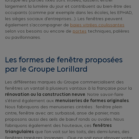
lorsque les parties fixes sont vitrées, laissent entrer
largement la lumière du jour et contribuent au bien-être des
occupants (comme par exemple dans les écoles, les EPHAD,
les sièges sociaux d’entreprises…). Les fenêtres peuvent
également s’accompagner de
baies vitrées coulissantes
selon vos besoins ou encore de
portes
techniques, palières
ou pavillonnaires.
Les formes de fenêtre proposées
par le Groupe Lorillard
Les différentes marques du Groupe commercialisent des
fenêtres un vantail à plusieurs vantaux à la française pour la
rénovation ou la construction neuve
. Notre savoir-faire
s’étend également aux
menuiseries de formes originales
.
Nous fabriquons des menuiseries cintrées : fenêtre plein
cintre, fenêtre avec arc surbaissé, anse de panier, mais
proposons aussi des œils de bœuf ronds ou ovales. Nous
fabriquons également des houteaux, ces
fenêtres
triangulaires
que l’on voit sur les toits, des demi-lunes, des
fenêtres trapèzes, losanges… Que ce soit pour rénover votre