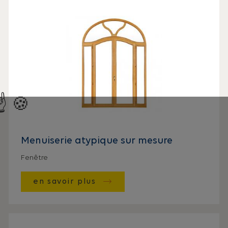
Menuiserie atypique sur mesure
Fenêtre
en savoir plus