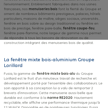
l’environnement. Entièrement fabriquées dans nos usines
françaises, nos
menuiseries bois
font la fierté du Groupe et
ornent de nombreux bâtiments prestigieux, palaces, hôtels
particuliers, maisons de maître, sièges sociaux, universités…
fenêtre en bois sobre au design traditionnel ou fenêtre en
bois de prestige, fenêtre pare-balle,
fenêtre coupe-feu
,
fenêtre pare-flamme, notre largeur de gamme nous permet
de répondre à tous les besoins de rénovation ou de
construction intégrant des menuiseries bois de qualité.
La fenêtre mixte bois-aluminium Groupe
Lorillard
Fusia, la gamme de
fenêtre mixte bois-alu
du Groupe
Lorillard est le fruit d'un minutieux travail de recherche et
développement porté par l'ensemble des collaborateurs. Le
soin apporté à sa conception lui a valu de remporter 2
brevets d'innovation. Cette menuiserie aussi belle que
durable est conforme à la
norme RE2020
. Hautement
recyclable, elle affiche une performance thermique jusqu'à
1,2 W/m².K. Disponible en de nombreuses typologies, Fusia