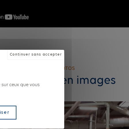
Continuer sans accepter
PHOTOS
Molenat en images
e sur ceux que vous
iser