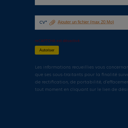
CV*
reCAPTCHA est désactivé.
Autoriser
Les informations recueillies vous concernan
que ses sous-traitants pour la finalité sui
de rectification, de portabilité, d’effacem
tout moment en cliquant sur le lien de dési