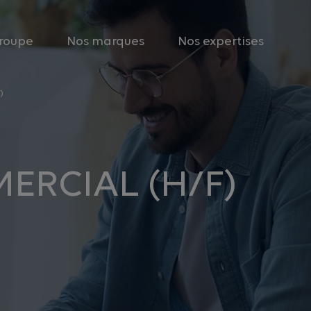
roupe
Nos marques
Nos expertises
)
ERCIAL (H/F)