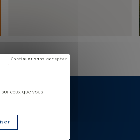
Continuer sans accepter
e sur ceux que vous
iser
 [TCLVE94/1125]