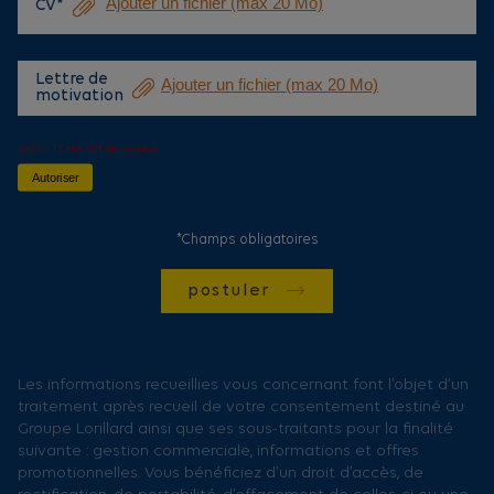
CV*
Lettre de
motivation
reCAPTCHA est désactivé.
Autoriser
*Champs obligatoires
postuler
Les informations recueillies vous concernant font l’objet d’un
traitement après recueil de votre consentement destiné au
Groupe Lorillard ainsi que ses sous-traitants pour la finalité
suivante : gestion commerciale, informations et offres
promotionnelles. Vous bénéficiez d’un droit d’accès, de