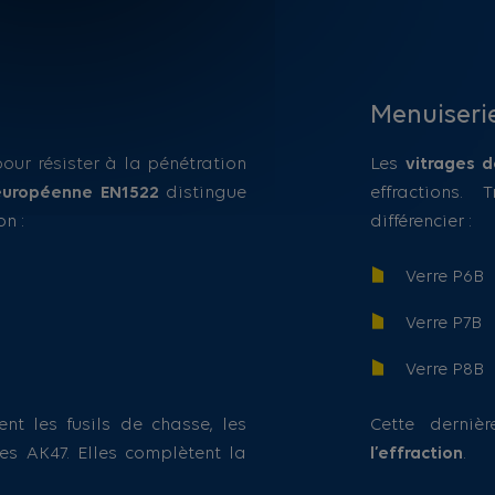
Menuiserie
our résister à la pénétration
Les
vitrages d
européenne EN1522
distingue
effractions.
on :
différencier :
Verre P6B
Verre P7B
Verre P8B
nt les fusils de chasse, les
Cette derniè
es AK47. Elles complètent la
l’effraction
.