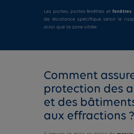
Les portes, portes-fenêtres et
fenêtres
de résistance spécifique selon le risqu
ainsi que la zone vitrée.
Comment assure
protection des
et des bâtiments
aux effractions 