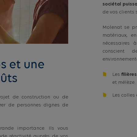
sociétal puiss
de vos clients 
Molenat se pr
matériaux, en
nécessaires 
conscient 
environnemental
s et une
Les
filière
oûts
et mélèze.
Les colles 
ojet de construction ou de
ourer de personnes dignes de
ande importance. Ils vous
nde réactivité auprès de vos