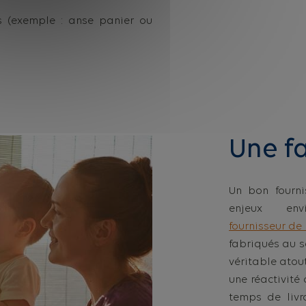
s (exemple : anse panier ou
Une f
Un bon fourn
enjeux env
fournisseur de
fabriqués au 
véritable atou
une réactivité
temps de livr