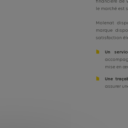
financière de 
le marché est 
Molenat dis
marque dispo
satisfaction él
Un servi
accompagn
mise en œu
Une traça
assurer un