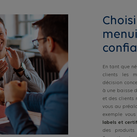
Choisi
menui
confi
En tant que n
clients les 
décision conce
à une baisse de
et des clients
vous au préala
exemple vous
labels et certi
des produits.