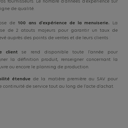
vos fournisseurs. Le nombre d’années d’expérience sur
signe de qualité.
pose de
100 ans d’expérience de la menuiserie.
La
se de 2 atouts majeurs pour garantir un taux de
evé auprès des points de ventes et de leurs clients :
ce client
se rend disponible toute l’année pour
er la définition produit, renseigner concernant la
vre ou encore le planning de production.
bilité étendue
de la matière première au SAV pour
e continuité de service tout au long de l’acte d’achat.