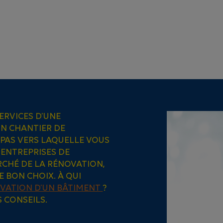
ERVICES D’UNE
N CHANTIER DE
 PAS VERS LAQUELLE VOUS
’ENTREPRISES DE
RCHÉ DE LA RÉNOVATION,
LE BON CHOIX. À QUI
VATION D’UN BÂTIMENT
?
 CONSEILS.