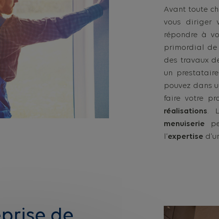
Avant toute cho
vous diriger 
répondre à vo
primordial de
des travaux 
un prestataire
pouvez dans un
faire votre p
réalisations
. 
menuiserie
pe
l’
expertise
d’un
eprise de