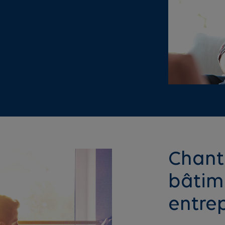
Chant
bâtime
entrep