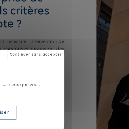
s critères
te ?
t nécessite l’intervention de
les entreprises proposant des
Continuer sans accepter
qui s’appuient sur un véritable
rt de son expérience dans la
ède un bureau d’études. Ce
et et réalise des ajustements
e sur ceux que vous
er parfaitement au projet, ou
rquoi nous sommes capables de
 sur-mesure
, et d’intervenir sur
iques particulières. Tous les
iser
dans les
centrales d’essais du
n par le
Centre Scientifique et