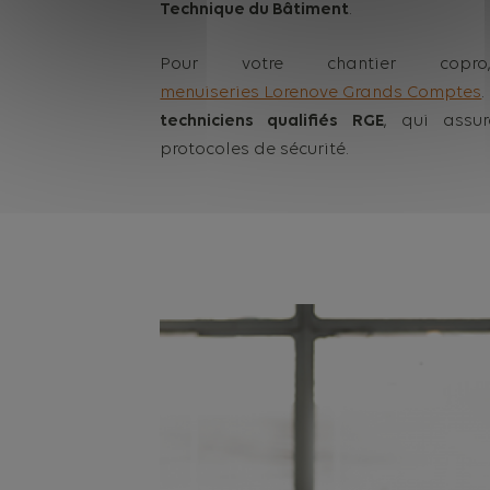
Technique du Bâtiment
.
Pour votre chantier cop
menuiseries Lorenove Grands Comptes
techniciens qualifiés RGE
, qui assur
protocoles de sécurité.