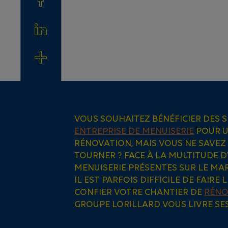
VOUS SOUHAITEZ BÉNÉFICIER DES S
ENTREPRISE DE MENUISERIE
POUR U
RÉNOVATION, MAIS VOUS NE SAVEZ
TOURNER ? FACE À LA MULTITUDE D
MENUISERIE PRÉSENTES SUR LE MA
IL EST PARFOIS DIFFICILE DE FAIRE 
CONFIER VOTRE CHANTIER DE
RÉNO
GROUPE LORILLARD VOUS LIVRE SES