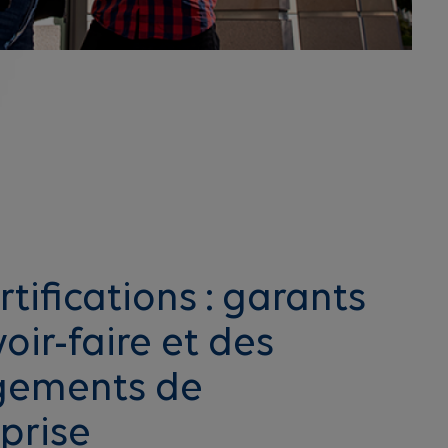
rtifications : garants
oir-faire et des
gements de
eprise