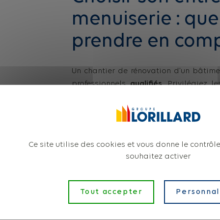
menuiserie : quel
prendre en comp
Un chantier de rénovation d’un bâtimen
professionnels
qualifiés
. Privilégiez 
menuiseries de fabrication française
, 
savoir-faire. Le groupe Lorillard, fo
réhabilitation en milieu occupé
, poss
dernier analyse la faisabilité du proj
Ce site utilise des cookies et vous donne le contrôl
sur les menuiseries afin de les adapt
souhaitez activer
au souhait de l’architecte. C’est pou
développer des
produits spécifiques et
des chantiers présentant des problémat
Tout accepter
Personnal
produits conçus font l’objet de tests 
laboratoire interne
, et d’une validatio