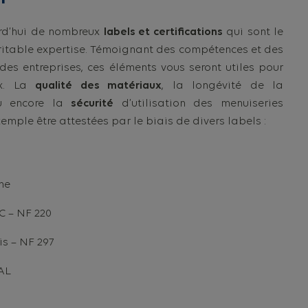
urd’hui de nombreux
labels et certifications
qui sont le
ritable expertise. Témoignant des compétences et des
es entreprises, ces éléments vous seront utiles pour
ix. La
qualité des matériaux
, la longévité de la
u encore la
sécurité
d’utilisation des menuiseries
emple être attestées par le biais de divers labels :
ne
C – NF 220
is – NF 297
AL