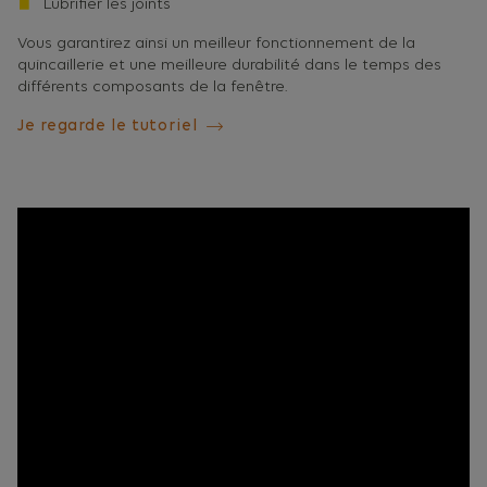
Lubrifier les joints
Vous garantirez ainsi un meilleur fonctionnement de la
quincaillerie et une meilleure durabilité dans le temps des
différents composants de la fenêtre.
Je regarde le tutoriel