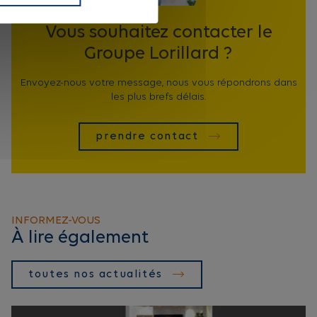
Vous souhaitez contacter le
Groupe Lorillard ?
Envoyez-nous votre message, nous vous répondrons dans
les plus brefs délais.
prendre contact
INFORMEZ-VOUS
À lire également
toutes nos actualités