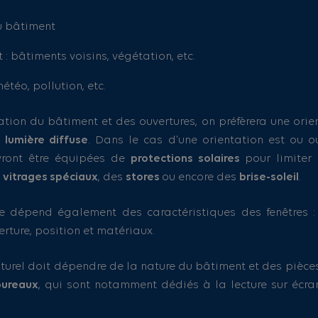
du bâtiment
 : bâtiments voisins, végétation, etc.
météo, pollution, etc.
ation du bâtiment et des ouvertures, on préfèrera une ori
e
lumière diffuse
. Dans le cas d’une orientation est ou ou
evront être équipées de
protections solaires
pour limiter
s
vitrages spéciaux
, des
stores
ou encore des
brise-soleil
.
e dépend également des caractéristiques des fenêtres :
erture, position et matériaux.
aturel doit dépendre de la nature du bâtiment et des pièces.
bureaux
, qui sont notamment dédiés à la lecture sur écran