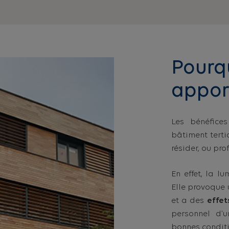
Pourqu
apport
Les bénéfice
bâtiment tertia
résider, ou pro
En effet, la l
Elle provoque u
et a des
effet
personnel d’u
bonnes conditi