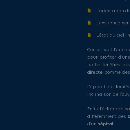
L’orientation 
L’environnement
L’état du ciel : 
Concernant l’orient
pour profiter d’un
portes-fenêtres d
directe
, comme de
L’apport de lumièr
inclinaison de l’ouv
Enfin, l’éclairage n
différemment des
d’un
hôpital
.