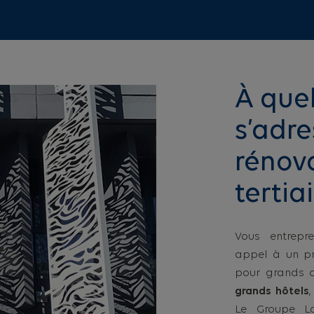
À quel
s’adre
rénov
tertiai
Vous entrep
appel à un pr
pour grands c
grands hôtels
Le Groupe Lo